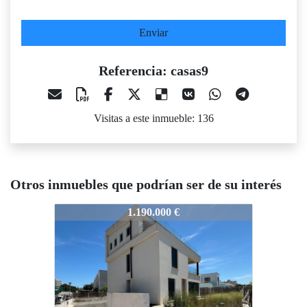
Enviar
Referencia: casas9
Visitas a este inmueble: 136
Otros inmuebles que podrían ser de su interés
asas9
casas9
casas9
1.190.000 €
1.100.000 €