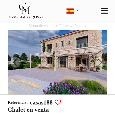
Venta de chalet en Felanitx, felanitx
casas188
Referencia:
Chalet en venta