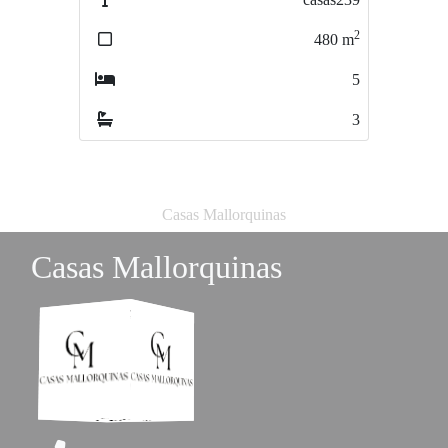
2
2
480
m
500
m
5
6
3
5
Casas Mallorquinas
Casas Mallorquinas