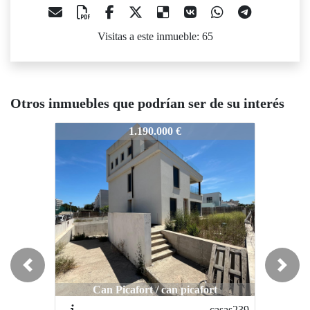
Visitas a este inmueble: 65
Otros inmuebles que podrían ser de su interés
asas188
casas188
casas188
1.190.000 €
1.890.000 €
Previous
Next
Can Picafort / can picafort
Son Servera / Pula Golf
S
casas239
casas9