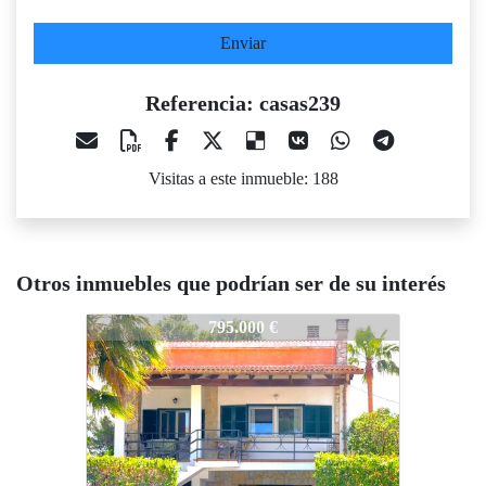
Enviar
Referencia: casas239
Visitas a este inmueble: 188
Otros inmuebles que podrían ser de su interés
asas239
casas239
casas239
795.000 €
725.000 €