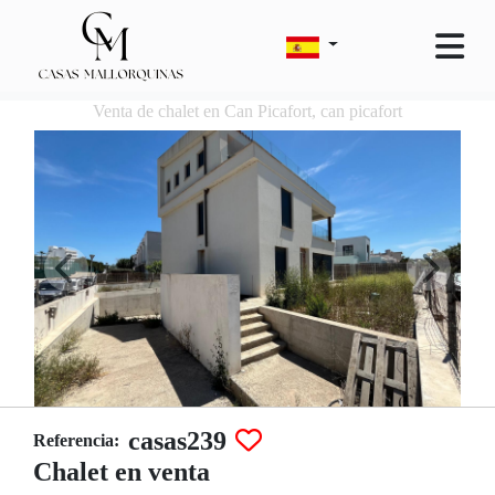
Venta de chalet en Can Picafort, can picafort
casas239
Referencia:
Chalet en venta