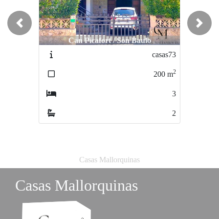
Previous
Next
Can Picafort / Son Baulo
Búger / Búger
casas73
casas13
2
2
200
m
400
m
3
4
2
3
Casas Mallorquinas
Casas Mallorquinas