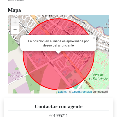
Mapa
+
−
×
La posición en el mapa es aproximada por
deseo del anunciante
Leaflet
| ©
OpenStreetMap
contributors
Contactar con agente
601995711