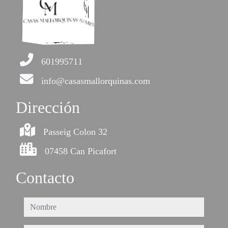
601995711
info@casasmallorquinas.com
Dirección
Passeig Colon 32
07458 Can Picafort
Contacto
nombre