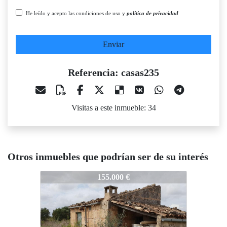
He leído y acepto las condiciones de uso y
política de privacidad
Enviar
Referencia: casas235
Visitas a este inmueble: 34
Otros inmuebles que podrían ser de su interés
casas235
casas235
c
155.000 €
359.000 €