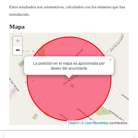
Estos resultados son orientativos, calculados con los números que has
introducido.
Mapa
+
−
×
La posición en el mapa es aproximada por
deseo del anunciante
Leaflet
| ©
OpenStreetMap
contributors