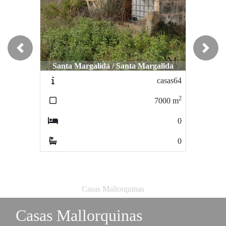
Previous
Next
Santa Margalida / Santa Margalida
Santa Margalida / Santa Margalida
casas64
casas26
2
2
7000
m
28000
m
0
0
0
0
Casas Mallorquinas
Casas Mallorquinas