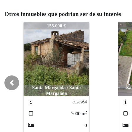
Otros inmuebles que podrían ser de su interés
casas234
casas234
casas
casa
244.000 €
244.000 €
Previous
Santa Margalida / Santa
Santa Margalida / Santa
Sa
S
Margalida
Margalida
casas159
casas159
2
2
464
464
m
m
0
0