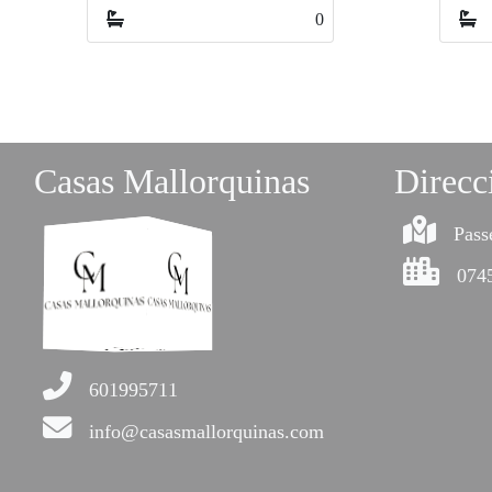
0
0
Casas Mallorquinas
Direcc
Pass
0745
601995711
info@casasmallorquinas.com