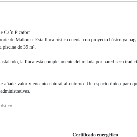
de Ca´n Picafort
norte de Mallorca. Esta finca rústica cuenta con proyecto básico ya pag
a piscina de 35 m².
asfaltado, la finca está completamente delimitada por pared seca tradici
ue añade valor y encanto natural al entorno. Un espacio único para q
 administrativas.
ístico.
Certificado energético