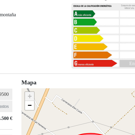
 montaña
En
Mapa
+
−
.500 €