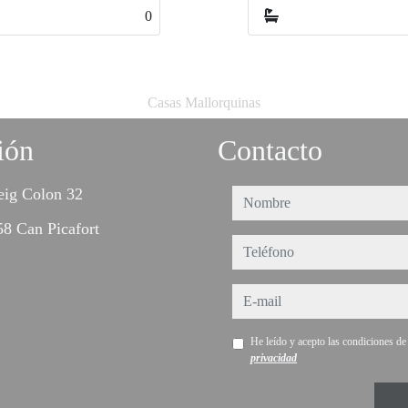
0
0
Casas Mallorquinas
ión
Contacto
eig Colon 32
nombre
8 Can Picafort
teléfono
e-mail
He leído y acepto las condiciones d
privacidad