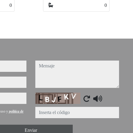
0
0
0
0
mensaje
Captcha
e uso y
política de
Enviar