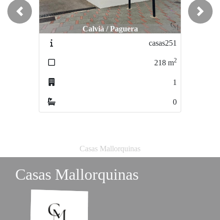
Previous
Next
Calvià / Paguera
Muro / Muro
casas251
casas243
2
2
218
m
3000
m
1
3
0
0
Casas Mallorquinas
Casas Mallorquinas