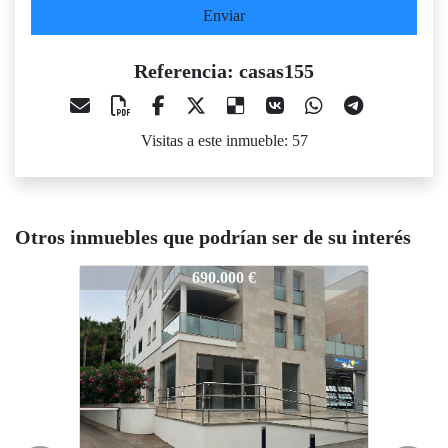
Enviar
Referencia: casas155
Visitas a este inmueble: 57
Otros inmuebles que podrían ser de su interés
asas155
casas155
casas155
690.000 €
1.030.000 €