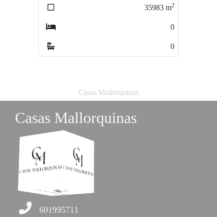
2
2
35983
m
21316
m
0
0
0
0
Casas Mallorquinas
Casas Mallorquinas
601995711