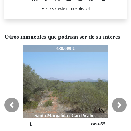
Visitas a este inmueble: 74
Otros inmuebles que podrían ser de su interés
casas269
casas269
ca
430.000 €
378.000 €
Previous
Next
Santa Margalida / Can Picafort
Alcúdia / Alcudia
casas55
casas43