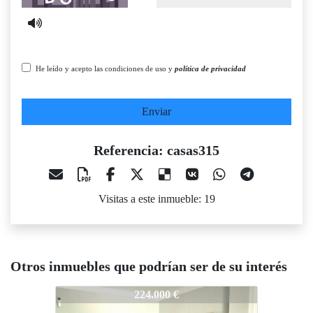
He leído y acepto las condiciones de uso y
política de privacidad
Enviar
Referencia: casas315
Visitas a este inmueble: 19
Otros inmuebles que podrían ser de su interés
casas315
casas315
casas31
224.000 €
370.000 €