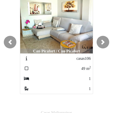
Previous
Next
Can Picafort / Can Picafort
Inca / Centro
casas106
casas108
2
2
49
m
242
m
1
5
1
2
Casas Mallorquinas