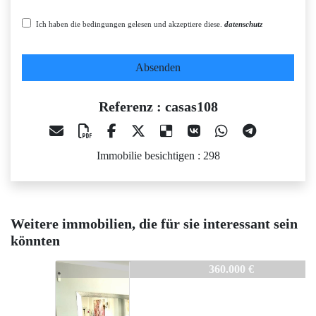
Ich haben die bedingungen gelesen und akzeptiere diese.
datenschutz
Absenden
Referenz : casas108
Immobilie besichtigen : 298
Weitere immobilien, die für sie interessant sein
könnten
sas108
casas108
casas108
224.000 €
360.000 €